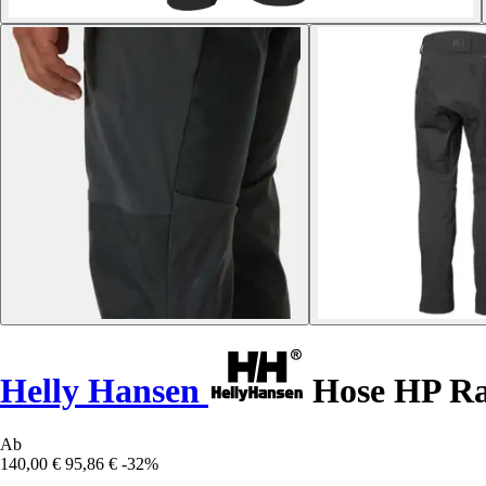
Helly Hansen
Hose HP Ra
Ab
140,00 €
95,86 €
-32%