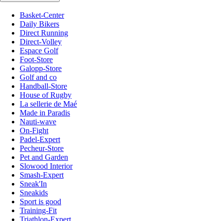
Basket-Center
Daily Bikers
Direct Running
Direct-Volley
Espace Golf
Foot-Store
Galopp-Store
Golf and co
Handball-Store
House of Rugby
La sellerie de Maé
Made in Paradis
Nauti-wave
On-Fight
Padel-Expert
Pecheur-Store
Pet and Garden
Slowood Interior
Smash-Expert
Sneak'In
Sneakids
Sport is good
Training-Fit
Triathlon-Expert