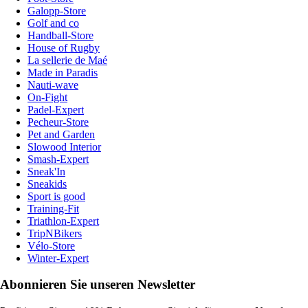
Galopp-Store
Golf and co
Handball-Store
House of Rugby
La sellerie de Maé
Made in Paradis
Nauti-wave
On-Fight
Padel-Expert
Pecheur-Store
Pet and Garden
Slowood Interior
Smash-Expert
Sneak'In
Sneakids
Sport is good
Training-Fit
Triathlon-Expert
TripNBikers
Vélo-Store
Winter-Expert
Abonnieren Sie unseren Newsletter