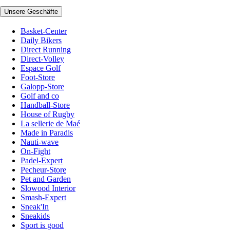
Unsere Geschäfte
Basket-Center
Daily Bikers
Direct Running
Direct-Volley
Espace Golf
Foot-Store
Galopp-Store
Golf and co
Handball-Store
House of Rugby
La sellerie de Maé
Made in Paradis
Nauti-wave
On-Fight
Padel-Expert
Pecheur-Store
Pet and Garden
Slowood Interior
Smash-Expert
Sneak'In
Sneakids
Sport is good