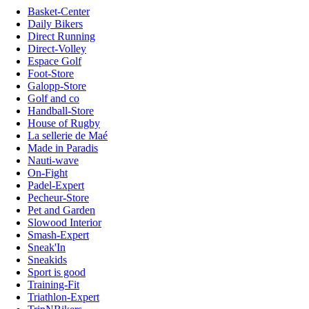
Basket-Center
Daily Bikers
Direct Running
Direct-Volley
Espace Golf
Foot-Store
Galopp-Store
Golf and co
Handball-Store
House of Rugby
La sellerie de Maé
Made in Paradis
Nauti-wave
On-Fight
Padel-Expert
Pecheur-Store
Pet and Garden
Slowood Interior
Smash-Expert
Sneak'In
Sneakids
Sport is good
Training-Fit
Triathlon-Expert