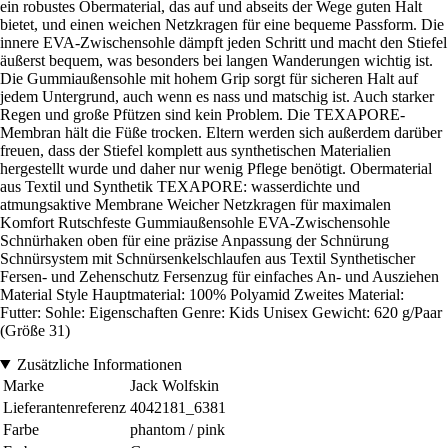
ein robustes Obermaterial, das auf und abseits der Wege guten Halt
bietet, und einen weichen Netzkragen für eine bequeme Passform. Die
innere EVA-Zwischensohle dämpft jeden Schritt und macht den Stiefel
äußerst bequem, was besonders bei langen Wanderungen wichtig ist.
Die Gummiaußensohle mit hohem Grip sorgt für sicheren Halt auf
jedem Untergrund, auch wenn es nass und matschig ist. Auch starker
Regen und große Pfützen sind kein Problem. Die TEXAPORE-
Membran hält die Füße trocken. Eltern werden sich außerdem darüber
freuen, dass der Stiefel komplett aus synthetischen Materialien
hergestellt wurde und daher nur wenig Pflege benötigt. Obermaterial
aus Textil und Synthetik TEXAPORE: wasserdichte und
atmungsaktive Membrane Weicher Netzkragen für maximalen
Komfort Rutschfeste Gummiaußensohle EVA-Zwischensohle
Schnürhaken oben für eine präzise Anpassung der Schnürung
Schnürsystem mit Schnürsenkelschlaufen aus Textil Synthetischer
Fersen- und Zehenschutz Fersenzug für einfaches An- und Ausziehen
Material Style Hauptmaterial: 100% Polyamid Zweites Material:
Futter: Sohle: Eigenschaften Genre: Kids Unisex Gewicht: 620 g/Paar
(Größe 31)
Zusätzliche Informationen
Marke
Jack Wolfskin
Lieferantenreferenz
4042181_6381
Farbe
phantom / pink