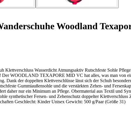
anderschuhe Woodland Texapo
 Klettverschluss Wasserdicht Atmungsaktiv Rutschfeste Sohle Pflegele
n Abenteuer! Der WOODLAND TEXAPORE MID VC hat alles, was man von e
ng. Dank der doppelten Klettverschlüsse lässt sich der Schuh besonders
rutschfeste Gummiaußensohle und die verstärkten Zehen- und Fersenkapp
fordert daher nur ein Minimum an Pflege. Obermaterial aus Textil un
e synthetischer Fersen- und Zehenschutz doppelter Klettverschluss Z
schaften Geschlecht: Kinder Unisex Gewicht: 500 g/Paar (Größe 31)