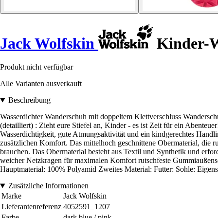
Jack Wolfskin
Kinder-W
Produkt nicht verfügbar
Alle Varianten ausverkauft
Beschreibung
Wasserdichter Wanderschuh mit doppeltem Klettverschluss Wanderschuh
(detailliert) : Zieht eure Stiefel an, Kinder - es ist Zeit für ei
Wasserdichtigkeit, gute Atmungsaktivität und ein kindgerechtes Handli
zusätzlichen Komfort. Das mittelhoch geschnittene Obermaterial, die 
brauchen. Das Obermaterial besteht aus Textil und Synthetik und er
weicher Netzkragen für maximalen Komfort rutschfeste Gummiaußensohl
Hauptmaterial: 100% Polyamid Zweites Material: Futter: Sohle: Eigen
Zusätzliche Informationen
Marke
Jack Wolfskin
Lieferantenreferenz
4052591_1207
Farbe
dark blue / pink