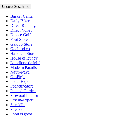
Unsere Geschäfte
Basket-Center
Daily Bikers
Direct Running
Direct-Volley
Espace Golf
Foot-Store
Galopp-Store
Golf and co
Handball-Store
House of Rugby
La sellerie de Maé
Made in Paradis
Nauti-wave
On-Fight
Padel-Expert
Pecheur-Store
Pet and Garden
Slowood Interior
Smash-Expert
Sneak'In
Sneakids
Sport is good