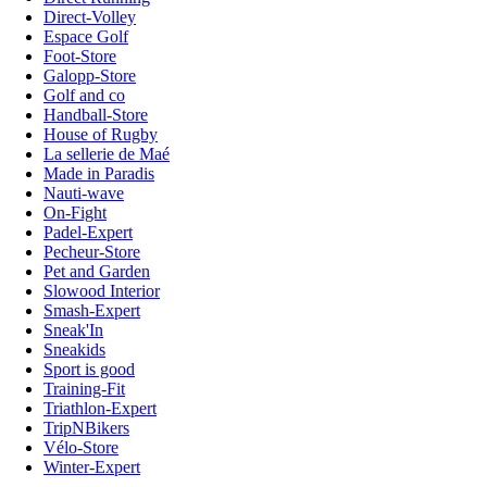
Direct-Volley
Espace Golf
Foot-Store
Galopp-Store
Golf and co
Handball-Store
House of Rugby
La sellerie de Maé
Made in Paradis
Nauti-wave
On-Fight
Padel-Expert
Pecheur-Store
Pet and Garden
Slowood Interior
Smash-Expert
Sneak'In
Sneakids
Sport is good
Training-Fit
Triathlon-Expert
TripNBikers
Vélo-Store
Winter-Expert