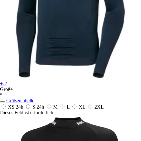
+-2
Größe
*
Größentabelle
XS
24h
S
24h
M
L
XL
2XL
Dieses Feld ist erforderlich