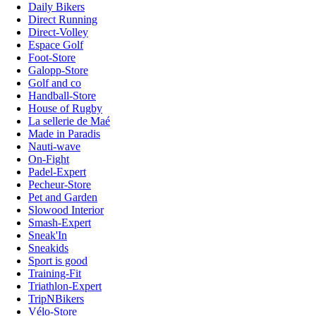
Daily Bikers
Direct Running
Direct-Volley
Espace Golf
Foot-Store
Galopp-Store
Golf and co
Handball-Store
House of Rugby
La sellerie de Maé
Made in Paradis
Nauti-wave
On-Fight
Padel-Expert
Pecheur-Store
Pet and Garden
Slowood Interior
Smash-Expert
Sneak'In
Sneakids
Sport is good
Training-Fit
Triathlon-Expert
TripNBikers
Vélo-Store