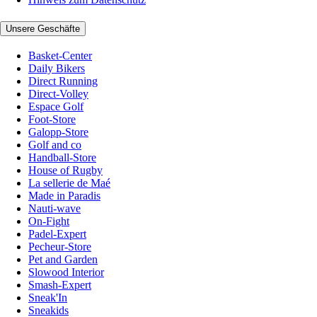
Unsere Geschäfte
Basket-Center
Daily Bikers
Direct Running
Direct-Volley
Espace Golf
Foot-Store
Galopp-Store
Golf and co
Handball-Store
House of Rugby
La sellerie de Maé
Made in Paradis
Nauti-wave
On-Fight
Padel-Expert
Pecheur-Store
Pet and Garden
Slowood Interior
Smash-Expert
Sneak'In
Sneakids