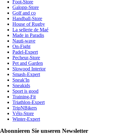
Foot-Store
Galopp-Store
Golf and co
Handball-Store
House of Rugby
La sellerie de Maé
Made in Paradis
Nauti-wave
On-Fight
Padel-Expert
Pecheur-Store
Pet and Garden
Slowood Interior
Smash-Expert
Sneak'In
Sneakids
Sport is good
Training-Fit
Triathlon-Expert
TripNBikers
Vélo-Store
Winter-Expert
Abonnieren Sie unseren Newsletter