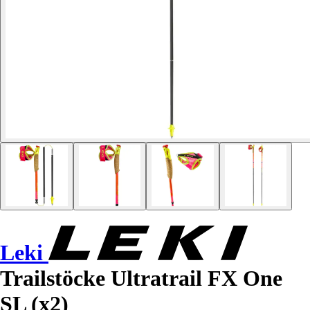
Leki
Trailstöcke Ultratrail FX One
SL (x2)