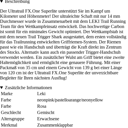
Beschreibung
Der Ultratrail FX.One Superlite unterstützt Sie im Kampf um
Kilometer und Höhenmeter! Der ultraleichte Schaft mit nur 14 mm
Durchmesser wurde in Zusammenarbeit mit dem LEKI Trail Running
Team für den Wettkampfeinsatz entwickelt. Das hochwertige Carbon
ist somit für ein minimales Gewicht optimiert. Der Wettkampfstab ist
mit dem neuen Trail Trigger Shark ausgestattet, dem ersten vollständig
für das Trailrunning entwickelten Griffriemen-System. Der Riemen
passt wie ein Handschuh und überträgt die Kraft direkt ins Zentrum
des Stocks. Alternativ kann auch ein passender Trigger-Handschuh
verwendet werden. Ein zusätzlicher Wulst am Griff bietet eine zweite
Haltemöglichkeit und ermöglicht eine genauere Führung. Mit einer
Packmaß von 35 cm und einem Gewicht von 139 g bei einer Länge
von 120 cm ist der Ultratrail FX.One Superlite der unverzichtbare
Begleiter für Ihren nächsten Ausflug!
Zusätzliche Informationen
Marke
Leki
Farbe
neonpink/pastelloarange/neonyellow
Farbe
Rosa
Geschlecht
Gemischt
Altersgruppe
Erwachsene
Merkmal
Zusammenklappbar