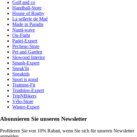
Golf and co
Handball-Store
House of Rugby
La sellerie de Maé
Made in Paradis
Nauti-wave
On-Fight
Padel-Expert
Pecheur-Store
Pet and Garden
Slowood Interior
Smash-Expert
Sneak'In
Sneakids
Sport is good
Training-Fit
Triathlon-Expert
TripNBikers
Vélo-Store
Winter-Expert
Abonnieren Sie unseren Newsletter
Profitieren Sie von 10% Rabatt, wenn Sie sich für unseren Newsletter
anmelden