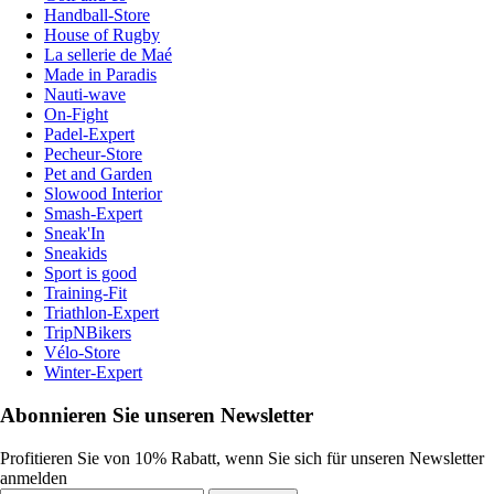
Handball-Store
House of Rugby
La sellerie de Maé
Made in Paradis
Nauti-wave
On-Fight
Padel-Expert
Pecheur-Store
Pet and Garden
Slowood Interior
Smash-Expert
Sneak'In
Sneakids
Sport is good
Training-Fit
Triathlon-Expert
TripNBikers
Vélo-Store
Winter-Expert
Abonnieren Sie unseren Newsletter
Profitieren Sie von 10% Rabatt, wenn Sie sich für unseren Newsletter
anmelden