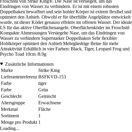
Froschstil von Strike King®. Die Nase ist versiegelt, um das
Eindringen von Wasser zu verhindern. Er ist mit einem robusten
Doppelhaken bewaffnet und sein hohler Körper ist extrem flexibel und
optimiert den Anhieb. Obwohl er für überfüllte Angelplätze entwickelt
wurde, ist dieser Köder genauso effektiv im offenen Wasser. Der ideale
LS für das aktive Oberflächenangeln. Oberflächenköder im Froschstil
Kompakte Abmessungen Versiegelte Nase, um das Eindringen von
Wasser zu verhindern Superstarker Doppelhaken Sehr flexibler
Hohlkörper optimiert den Anhieb Mehrgliedrige Beine für mehr
Attraktivität Erhältlich in vier Farben: Black, Tiger, Leopard Frog und
Psycho Toad 10cm /8.9g
Zusätzliche Informationen
Marke
Strike King
Lieferantenreferenz
BSFKVD-153
Farbe
tiger
Farbe
Grün
Geschlecht
Gemischt
Altersgruppe
Erwachsene
Merkmal
Fläche
Sortiment
1
Menge pro Produkt
1
Loading...