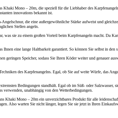
 Khaki Mono – 20m, die speziell für die Liebhaber des Karpfenangeln
tanten innovations bekannt ist.
elschnur, die eine außergewöhnliche Stärke aufweist und gleichzeitig
glichen Stellen angeln.
ar, was sie zu einem großen Vorteil beim Karpfenangeln macht. Da Karp
s Ihnen eine lange Haltbarkeit garantiert. So können Sie selbst in den 
 geringen Speicher, sodass Sie Ihren Köder weiter und genauer auswe
le Techniken des Karpfenangelns. Egal, ob Sie auf weite Würfe, das An
 extremsten Bedingungen standhält. Egal ob im Süß- oder Salzwasser, si
sions verwenden, unabhängig von den Wetterbedingungen.
s Khaki Mono – 20m ein unverzichtbares Produkt für alle leidenschaft
gen. Also warten Sie nicht länger, legen Sie sie jetzt in Ihren Einkau