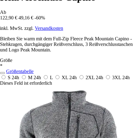
Ab
122,90 €
49,16 €
-60%
inkl. MwSt. zzgl.
Versandkosten
Bleiben Sie warm mit dem Full-Zip Fleece Peak Mountain Capino -
Stehkragen, durchgängiger Reißverschluss, 3 Reißverschlusstaschen
und Logo Peak Mountain.
Größe
*
Größentabelle
S
24h
M
24h
L
XL
24h
2XL
24h
3XL
24h
Dieses Feld ist erforderlich