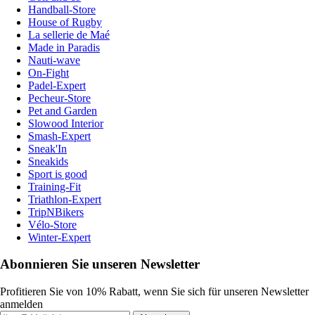
Handball-Store
House of Rugby
La sellerie de Maé
Made in Paradis
Nauti-wave
On-Fight
Padel-Expert
Pecheur-Store
Pet and Garden
Slowood Interior
Smash-Expert
Sneak'In
Sneakids
Sport is good
Training-Fit
Triathlon-Expert
TripNBikers
Vélo-Store
Winter-Expert
Abonnieren Sie unseren Newsletter
Profitieren Sie von 10% Rabatt, wenn Sie sich für unseren Newsletter
anmelden