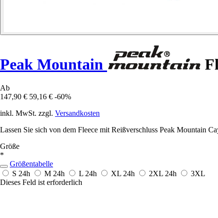
Peak Mountain
Fl
Ab
147,90 €
59,16 €
-60%
inkl. MwSt. zzgl.
Versandkosten
Lassen Sie sich von dem Fleece mit Reißverschluss Peak Mountain Caya
Größe
*
Größentabelle
S
24h
M
24h
L
24h
XL
24h
2XL
24h
3XL
Dieses Feld ist erforderlich