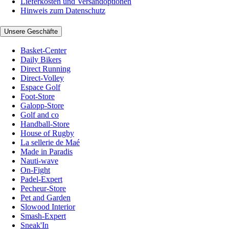
Lieferkosten und Versandoptionen
Hinweis zum Datenschutz
Unsere Geschäfte
Basket-Center
Daily Bikers
Direct Running
Direct-Volley
Espace Golf
Foot-Store
Galopp-Store
Golf and co
Handball-Store
House of Rugby
La sellerie de Maé
Made in Paradis
Nauti-wave
On-Fight
Padel-Expert
Pecheur-Store
Pet and Garden
Slowood Interior
Smash-Expert
Sneak'In