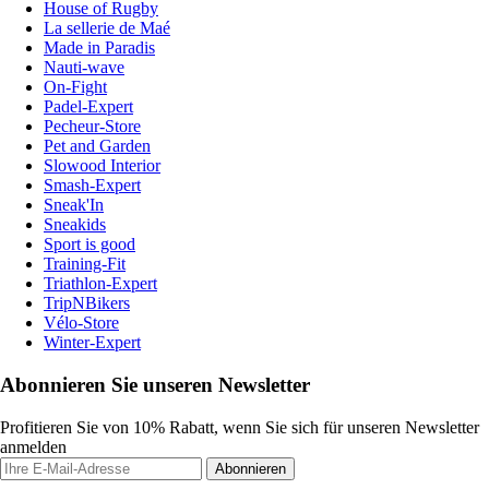
House of Rugby
La sellerie de Maé
Made in Paradis
Nauti-wave
On-Fight
Padel-Expert
Pecheur-Store
Pet and Garden
Slowood Interior
Smash-Expert
Sneak'In
Sneakids
Sport is good
Training-Fit
Triathlon-Expert
TripNBikers
Vélo-Store
Winter-Expert
Abonnieren Sie unseren Newsletter
Profitieren Sie von 10% Rabatt, wenn Sie sich für unseren Newsletter
anmelden
Abonnieren