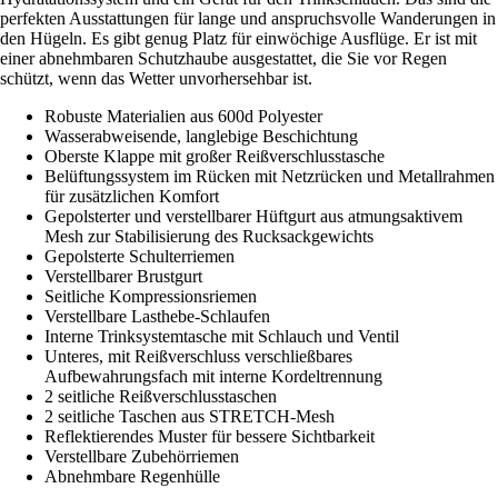
perfekten Ausstattungen für lange und anspruchsvolle Wanderungen in
den Hügeln. Es gibt genug Platz für einwöchige Ausflüge. Er ist mit
einer abnehmbaren Schutzhaube ausgestattet, die Sie vor Regen
schützt, wenn das Wetter unvorhersehbar ist.
Robuste Materialien aus 600d Polyester
Wasserabweisende, langlebige Beschichtung
Oberste Klappe mit großer Reißverschlusstasche
Belüftungssystem im Rücken mit Netzrücken und Metallrahmen
für zusätzlichen Komfort
Gepolsterter und verstellbarer Hüftgurt aus atmungsaktivem
Mesh zur Stabilisierung des Rucksackgewichts
Gepolsterte Schulterriemen
Verstellbarer Brustgurt
Seitliche Kompressionsriemen
Verstellbare Lasthebe-Schlaufen
Interne Trinksystemtasche mit Schlauch und Ventil
Unteres, mit Reißverschluss verschließbares
Aufbewahrungsfach mit interne Kordeltrennung
2 seitliche Reißverschlusstaschen
2 seitliche Taschen aus STRETCH-Mesh
Reflektierendes Muster für bessere Sichtbarkeit
Verstellbare Zubehörriemen
Abnehmbare Regenhülle