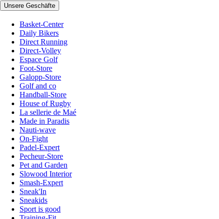
Unsere Geschäfte
Basket-Center
Daily Bikers
Direct Running
Direct-Volley
Espace Golf
Foot-Store
Galopp-Store
Golf and co
Handball-Store
House of Rugby
La sellerie de Maé
Made in Paradis
Nauti-wave
On-Fight
Padel-Expert
Pecheur-Store
Pet and Garden
Slowood Interior
Smash-Expert
Sneak'In
Sneakids
Sport is good
Training-Fit