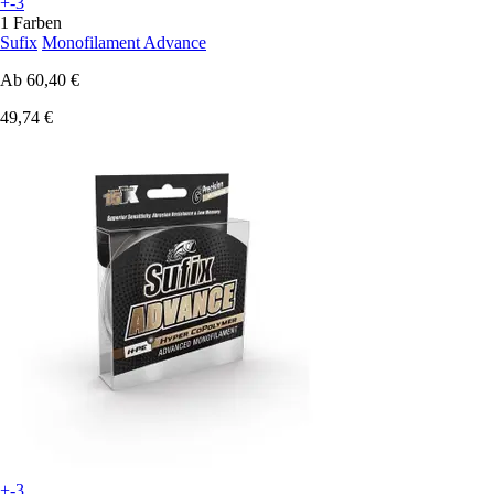
+-3
1 Farben
Sufix
Monofilament Advance
Ab
60,40 €
49,74 €
+-3