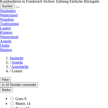
Kundendienst in Frankreich
Sichere Zahlung
Einfache Rückgabe
Suchen
Neuheiten
Wintersport
Wandern
Trailrunning
Laufen
Klettern
Wassersport
Angeln
Outlet
Marken
Startseite
/
Angeln
/
Angelstelle
/
Leinen
Filter
In 24 Stunden versendet
Marke
Guru
9
Matrix
14