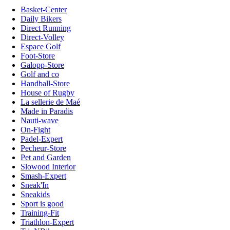
Basket-Center
Daily Bikers
Direct Running
Direct-Volley
Espace Golf
Foot-Store
Galopp-Store
Golf and co
Handball-Store
House of Rugby
La sellerie de Maé
Made in Paradis
Nauti-wave
On-Fight
Padel-Expert
Pecheur-Store
Pet and Garden
Slowood Interior
Smash-Expert
Sneak'In
Sneakids
Sport is good
Training-Fit
Triathlon-Expert