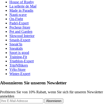
House of Rugby
La sellerie de Maé
Made in Paradis
Nauti-wave
On-Fight
Padel-Expert
Pecheur-Store
Pet and Garden
Slowood Interior
Smash-Expert
Sneak'In
Sneakids
Sport is good
Training-Fit
Triathlon-Expert
TripNBikers
Vélo-Store
Winter-Expert
Abonnieren Sie unseren Newsletter
Profitieren Sie von 10% Rabatt, wenn Sie sich für unseren Newsletter
anmelden
Abonnieren