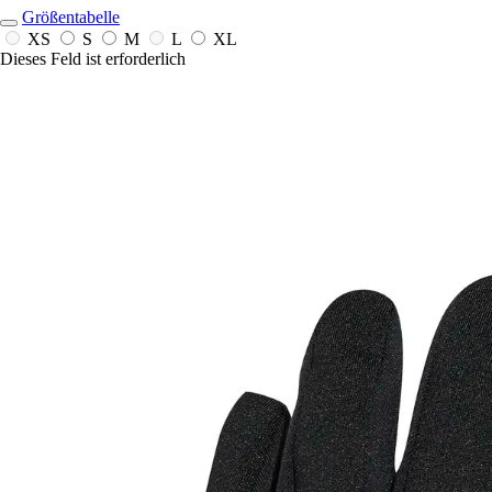
Größentabelle
XS
S
M
L
XL
Dieses Feld ist erforderlich