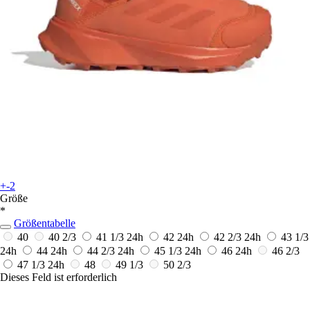
+-2
Größe
*
Größentabelle
40
40 2/3
41 1/3
24h
42
24h
42 2/3
24h
43 1/3
24h
44
24h
44 2/3
24h
45 1/3
24h
46
24h
46 2/3
47 1/3
24h
48
49 1/3
50 2/3
Dieses Feld ist erforderlich