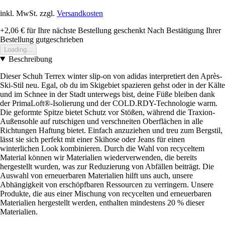
inkl. MwSt. zzgl.
Versandkosten
+2,06 €
für Ihre nächste Bestellung geschenkt
Nach Bestätigung Ihrer
Bestellung gutgeschrieben
Loading...
Beschreibung
Dieser Schuh Terrex winter slip-on von adidas interpretiert den Après-
Ski-Stil neu. Egal, ob du im Skigebiet spazieren gehst oder in der Kälte
und im Schnee in der Stadt unterwegs bist, deine Füße bleiben dank
der PrimaLoft®-Isolierung und der COLD.RDY-Technologie warm.
Die geformte Spitze bietet Schutz vor Stößen, während die Traxion-
Außensohle auf rutschigen und verschneiten Oberflächen in alle
Richtungen Haftung bietet. Einfach anzuziehen und treu zum Bergstil,
lässt sie sich perfekt mit einer Skihose oder Jeans für einen
winterlichen Look kombinieren. Durch die Wahl von recyceltem
Material können wir Materialien wiederverwenden, die bereits
hergestellt wurden, was zur Reduzierung von Abfällen beiträgt. Die
Auswahl von erneuerbaren Materialien hilft uns auch, unsere
Abhängigkeit von erschöpfbaren Ressourcen zu verringern. Unsere
Produkte, die aus einer Mischung von recycelten und erneuerbaren
Materialien hergestellt werden, enthalten mindestens 20 % dieser
Materialien.