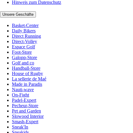
Hinweis zum Datenschutz
Unsere Geschäfte
Basket-Center
Daily Bikers
Direct Running
Direct-Volley
Espace Golf
Foot-Store
Galopp-Store
Golf and co
Handball-Store
House of Rugby
La sellerie de Maé
Made in Paradis
Nauti-wave
On-Fight
Padel-Expert
Pecheur-Store
Pet and Garden
Slowood Interior
Smash-Expert
Sneak'In
Sneakids