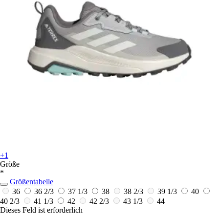
+1
Größe
*
Größentabelle
36
36 2/3
37 1/3
38
38 2/3
39 1/3
40
40 2/3
41 1/3
42
42 2/3
43 1/3
44
Dieses Feld ist erforderlich