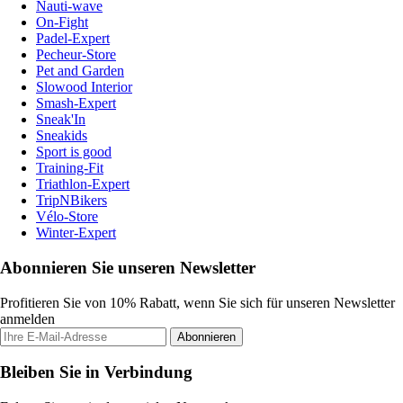
Nauti-wave
On-Fight
Padel-Expert
Pecheur-Store
Pet and Garden
Slowood Interior
Smash-Expert
Sneak'In
Sneakids
Sport is good
Training-Fit
Triathlon-Expert
TripNBikers
Vélo-Store
Winter-Expert
Abonnieren Sie unseren Newsletter
Profitieren Sie von 10% Rabatt, wenn Sie sich für unseren Newsletter
anmelden
Abonnieren
Bleiben Sie in Verbindung