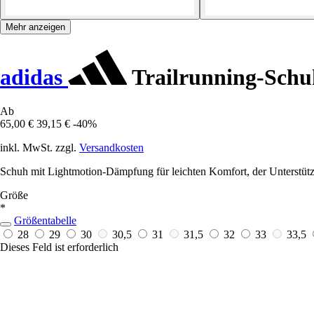
Mehr anzeigen
adidas
Trailrunning-Schuh
Ab
65,00 €
39,15 €
-40%
inkl. MwSt. zzgl.
Versandkosten
Schuh mit Lightmotion-Dämpfung für leichten Komfort, der Unterstützun
Größe
*
Größentabelle
28
29
30
30,5
31
31,5
32
33
33,5
Dieses Feld ist erforderlich