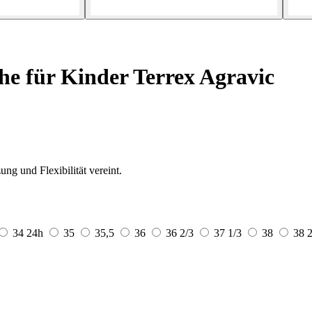
e für Kinder Terrex Agravic
g und Flexibilität vereint.
34
24h
35
35,5
36
36 2/3
37 1/3
38
38 2