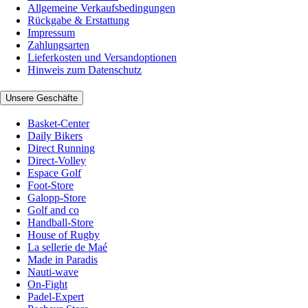
Allgemeine Verkaufsbedingungen
Rückgabe & Erstattung
Impressum
Zahlungsarten
Lieferkosten und Versandoptionen
Hinweis zum Datenschutz
Unsere Geschäfte
Basket-Center
Daily Bikers
Direct Running
Direct-Volley
Espace Golf
Foot-Store
Galopp-Store
Golf and co
Handball-Store
House of Rugby
La sellerie de Maé
Made in Paradis
Nauti-wave
On-Fight
Padel-Expert