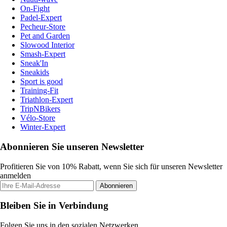
On-Fight
Padel-Expert
Pecheur-Store
Pet and Garden
Slowood Interior
Smash-Expert
Sneak'In
Sneakids
Sport is good
Training-Fit
Triathlon-Expert
TripNBikers
Vélo-Store
Winter-Expert
Abonnieren Sie unseren Newsletter
Profitieren Sie von 10% Rabatt, wenn Sie sich für unseren Newsletter
anmelden
Abonnieren
Bleiben Sie in Verbindung
Folgen Sie uns in den sozialen Netzwerken