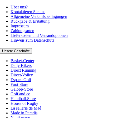
Über uns?
Kontaktieren Sie uns
Allgemeine Verkaufsbedingungen
Rückgabe & Erstattung
Impressum
Zahlungsarten
Lieferkosten und Versandoptionen
Hinweis zum Datenschutz
Unsere Geschäfte
Basket-Center
Daily Bikers
Direct Running
Direct-Volley
Espace Golf
Foot-Store
Galopp-Store
Golf and co
Handball-Store
House of Rugby
La sellerie de Maé
Made in Paradis
Nauti-wave