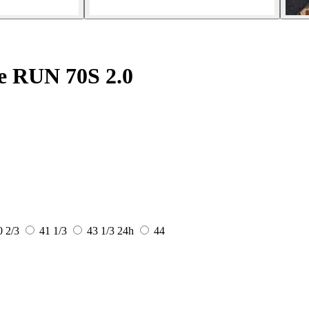
 RUN 70S 2.0
0 2/3
41 1/3
43 1/3
24h
44