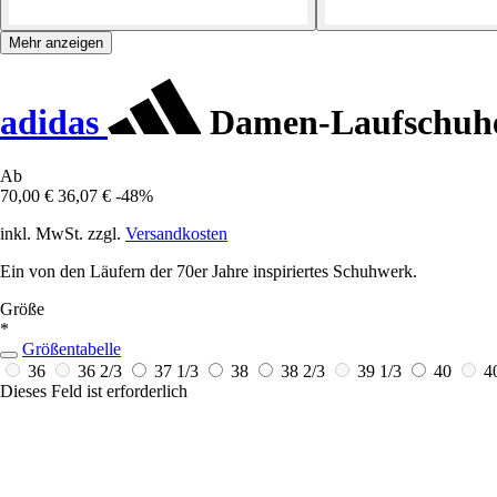
Mehr anzeigen
adidas
Damen-Laufschuhe
Ab
70,00 €
36,07 €
-48%
inkl. MwSt. zzgl.
Versandkosten
Ein von den Läufern der 70er Jahre inspiriertes Schuhwerk.
Größe
*
Größentabelle
36
36 2/3
37 1/3
38
38 2/3
39 1/3
40
4
Dieses Feld ist erforderlich