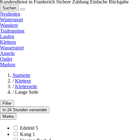
Kundendienst in Frankreich
Sichere Zahlung
Einfache Rückgabe
Suchen
Neuheiten
Wintersport
Wandern
Trailrunning
Laufen
Klettern
Wassersport
Angeln
Outlet
Marken
Startseite
/
Klettern
/
Kletterseile
/
Lange Seile
Filter
In 24 Stunden versendet
Marke
Edelrid
5
Kong
1