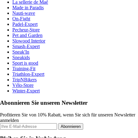
La sellerie de Maé
Made in Paradis
Nauti-wave
On-Fight
Padel-Expert
Pecheur-Store
Pet and Garden
Slowood Interior
Smash-Expert
Sneak'In
Sneakids
Sport is good
Training-Fit
Triathlon-Expert
TripNBikers
Vélo-Store
Winter-Expert
Abonnieren Sie unseren Newsletter
Profitieren Sie von 10% Rabatt, wenn Sie sich für unseren Newsletter
anmelden
Abonnieren