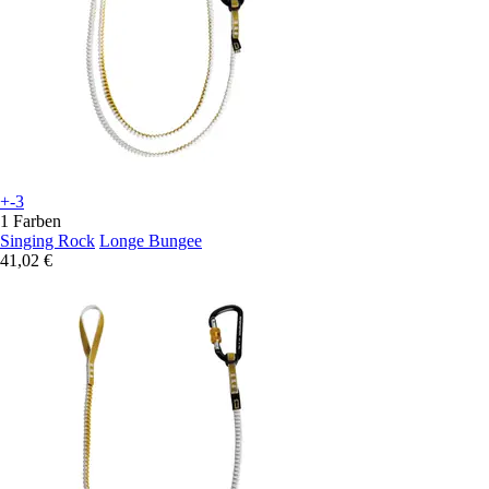
+-3
1 Farben
Singing Rock
Longe Bungee
41,02 €