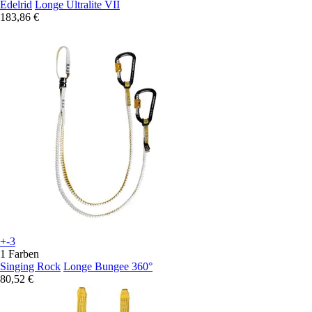
Edelrid
Longe Ultralite VII
183,86 €
+-3
1 Farben
Singing Rock
Longe Bungee 360°
80,52 €