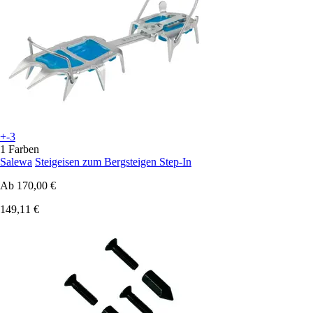
+-3
1 Farben
Salewa
Steigeisen zum Bergsteigen Step-In
Ab
170,00 €
149,11 €