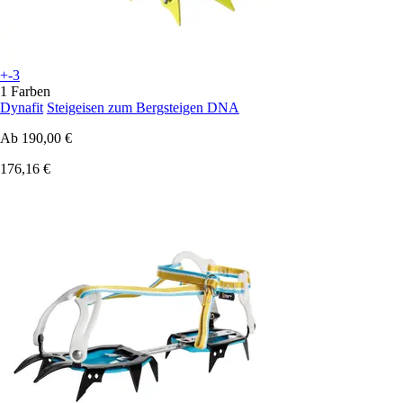
+-3
1 Farben
Dynafit
Steigeisen zum Bergsteigen DNA
Ab
190,00 €
176,16 €