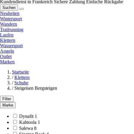
Kundendienst in Frankreich
Sichere Zahlung
Einfache Rückgabe
Suchen
Neuheiten
Wintersport
Wandern
Trailrunning
Laufen
Klettern
Wassersport
Angeln
Outlet
Marken
Startseite
/
Klettern
/
Schuhe
/
Steigeisen Bergsteigen
Filter
Marke
Dynafit
1
Kahtoola
1
Salewa
8