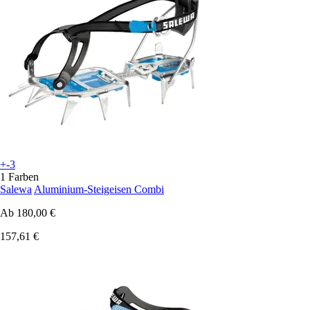
+-3
1 Farben
Salewa
Aluminium-Steigeisen Combi
Ab
180,00 €
157,61 €