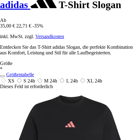
adidas
T-Shirt Slogan
Ab
35,00 €
22,71 €
-35%
inkl. MwSt. zzgl.
Versandkosten
Entdecken Sie das T-Shirt adidas Slogan, die perfekte Kombination
aus Komfort, Leistung und Stil für alle Laufbegeisterten.
Größe
*
Größentabelle
XS
S
24h
M
24h
L
24h
XL
24h
Dieses Feld ist erforderlich