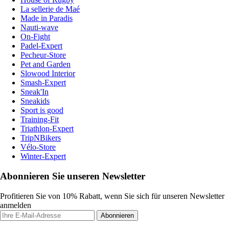
La sellerie de Maé
Made in Paradis
Nauti-wave
On-Fight
Padel-Expert
Pecheur-Store
Pet and Garden
Slowood Interior
Smash-Expert
Sneak'In
Sneakids
Sport is good
Training-Fit
Triathlon-Expert
TripNBikers
Vélo-Store
Winter-Expert
Abonnieren Sie unseren Newsletter
Profitieren Sie von 10% Rabatt, wenn Sie sich für unseren Newsletter
anmelden
Abonnieren