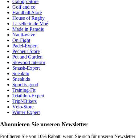
Galopp-Store
Golf and co
Handball-Store
House of Rugby
La sellerie de Maé
Made in Paradis
Nauti-wave
On-Fight
Padel-Expert
Pecheur-Store
Pet and Garden
Slowood Interior
Smash-Expert
Sneak'In
Sneakids
Sport is good
Training-Fit
Triathlon-Expert
TripNBikers
Vélo-Store
Winter-Expert
Abonnieren Sie unseren Newsletter
Profitieren Sie von 10% Rabatt, wenn Sie sich für unseren Newsletter