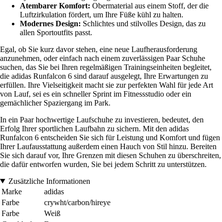
Atembarer Komfort:
Obermaterial aus einem Stoff, der die
Luftzirkulation fördert, um Ihre Füße kühl zu halten.
Modernes Design:
Schlichtes und stilvolles Design, das zu
allen Sportoutfits passt.
Egal, ob Sie kurz davor stehen, eine neue Laufherausforderung
anzunehmen, oder einfach nach einem zuverlässigen Paar Schuhe
suchen, das Sie bei Ihren regelmäßigen Trainingseinheiten begleitet,
die adidas Runfalcon 6 sind darauf ausgelegt, Ihre Erwartungen zu
erfüllen. Ihre Vielseitigkeit macht sie zur perfekten Wahl für jede Art
von Lauf, sei es ein schneller Sprint im Fitnessstudio oder ein
gemächlicher Spaziergang im Park.
In ein Paar hochwertige Laufschuhe zu investieren, bedeutet, den
Erfolg Ihrer sportlichen Laufbahn zu sichern. Mit den adidas
Runfalcon 6 entscheiden Sie sich für Leistung und Komfort und fügen
Ihrer Laufausstattung außerdem einen Hauch von Stil hinzu. Bereiten
Sie sich darauf vor, Ihre Grenzen mit diesen Schuhen zu überschreiten,
die dafür entworfen wurden, Sie bei jedem Schritt zu unterstützen.
Zusätzliche Informationen
Marke
adidas
Farbe
crywht/carbon/hireye
Farbe
Weiß