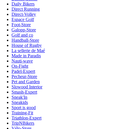
Daily Bikers
Direct Running
Direct-Volley
Espace Golf
Foot-Store
Galopp-Store
Golf and co
Handball-Store
House of Rugby
La sellerie de Maé
Made in Paradis
Nauti-wave
On-Fight
Padel-Expert
Pecheur-Store
Pet and Garden
Slowood Interior
Smash-Expert
Sneak'In
Sneakids
Sport is good
Training-Fit
Triathlon-Expert
TripNBikers
Vélo-Store