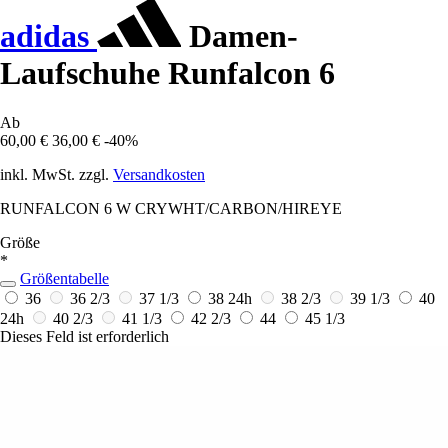
adidas
Damen-
Laufschuhe Runfalcon 6
Ab
60,00 €
36,00 €
-40%
inkl. MwSt. zzgl.
Versandkosten
RUNFALCON 6 W CRYWHT/CARBON/HIREYE
Größe
*
Größentabelle
36
36 2/3
37 1/3
38
24h
38 2/3
39 1/3
40
24h
40 2/3
41 1/3
42 2/3
44
45 1/3
Dieses Feld ist erforderlich