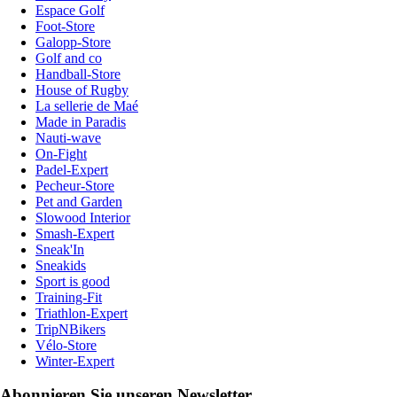
Espace Golf
Foot-Store
Galopp-Store
Golf and co
Handball-Store
House of Rugby
La sellerie de Maé
Made in Paradis
Nauti-wave
On-Fight
Padel-Expert
Pecheur-Store
Pet and Garden
Slowood Interior
Smash-Expert
Sneak'In
Sneakids
Sport is good
Training-Fit
Triathlon-Expert
TripNBikers
Vélo-Store
Winter-Expert
Abonnieren Sie unseren Newsletter