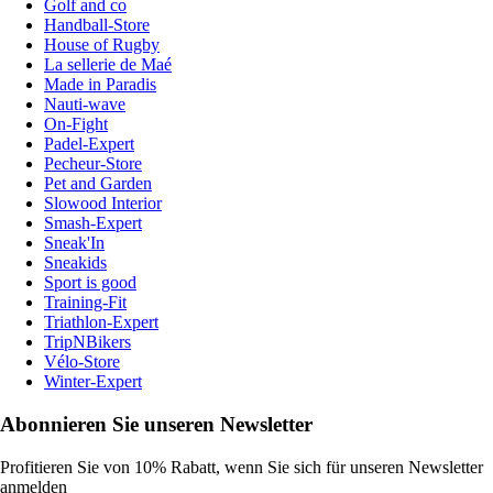
Golf and co
Handball-Store
House of Rugby
La sellerie de Maé
Made in Paradis
Nauti-wave
On-Fight
Padel-Expert
Pecheur-Store
Pet and Garden
Slowood Interior
Smash-Expert
Sneak'In
Sneakids
Sport is good
Training-Fit
Triathlon-Expert
TripNBikers
Vélo-Store
Winter-Expert
Abonnieren Sie unseren Newsletter
Profitieren Sie von 10% Rabatt, wenn Sie sich für unseren Newsletter
anmelden