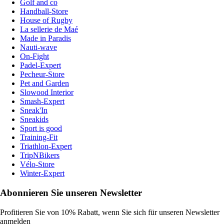
Golf and co
Handball-Store
House of Rugby
La sellerie de Maé
Made in Paradis
Nauti-wave
On-Fight
Padel-Expert
Pecheur-Store
Pet and Garden
Slowood Interior
Smash-Expert
Sneak'In
Sneakids
Sport is good
Training-Fit
Triathlon-Expert
TripNBikers
Vélo-Store
Winter-Expert
Abonnieren Sie unseren Newsletter
Profitieren Sie von 10% Rabatt, wenn Sie sich für unseren Newsletter
anmelden