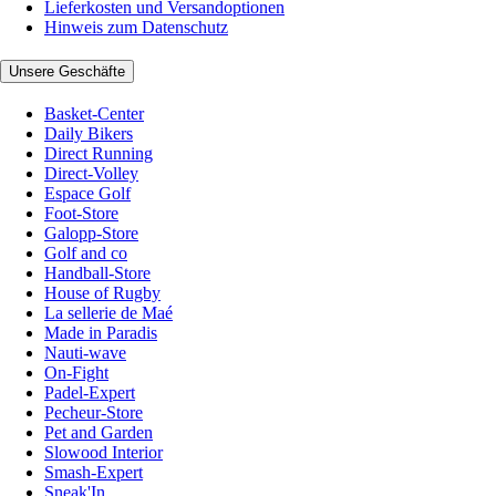
Lieferkosten und Versandoptionen
Hinweis zum Datenschutz
Unsere Geschäfte
Basket-Center
Daily Bikers
Direct Running
Direct-Volley
Espace Golf
Foot-Store
Galopp-Store
Golf and co
Handball-Store
House of Rugby
La sellerie de Maé
Made in Paradis
Nauti-wave
On-Fight
Padel-Expert
Pecheur-Store
Pet and Garden
Slowood Interior
Smash-Expert
Sneak'In