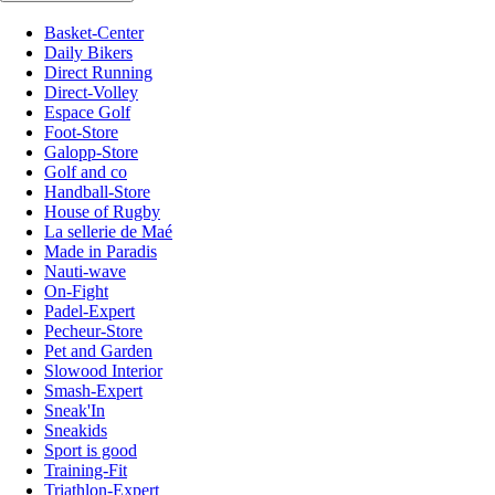
Basket-Center
Daily Bikers
Direct Running
Direct-Volley
Espace Golf
Foot-Store
Galopp-Store
Golf and co
Handball-Store
House of Rugby
La sellerie de Maé
Made in Paradis
Nauti-wave
On-Fight
Padel-Expert
Pecheur-Store
Pet and Garden
Slowood Interior
Smash-Expert
Sneak'In
Sneakids
Sport is good
Training-Fit
Triathlon-Expert