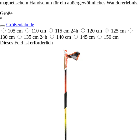
magnetischem Handschuh für ein außergewöhnliches Wandererlebnis.
Größe
*
Größentabelle
105 cm
110 cm
115 cm
24h
120 cm
125 cm
130 cm
135 cm
24h
140 cm
145 cm
150 cm
Dieses Feld ist erforderlich