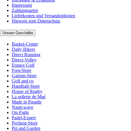
Impressum
Zahlungsarten
Lieferkosten und Versandoptionen
Hinweis zum Datenschutz
Unsere Geschäfte
Basket-Center
Daily Bikers
Direct Running
Direct-Volley
Espace Golf
Foot-Store
Galopp-Store
Golf and co
Handball-Store
House of Rugby
La sellerie de Maé
Made in Paradis
Nauti-wave
On-Fight
Padel-Expert
Pecheur-Store
Pet and Garden