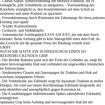
- Lateral Adjust: Seitenverstellung mit Memory-Funktion, die es
ermöglicht, jede Schuhbreite zu integrieren. - Voreinstellung des
Knöchels: ermöglicht es, den Komfortriemen auf dem Schuh zu
zentrieren und seine Position zu speichern
- Fersenklemmung durch Ristriemen mit Zahnstange für einen präzisen
Einstieg und rapide
- Textiler Komfortriemen
- Geräusch- und Stoßdämpfer
- Automatischer Aufstiegskeil EASY ASCENT, der mit dem Stock
einrastet. Beim Aufstieg gibt es kein Stanzgefühl unter dem Fuß, da
das Gewicht auf die gesamte Ferse der Bindung verteilt wird.
GRIFF
NOCH NIE HATTE EIN SCHNEESCHUH EINEN SO
BEEINDRUCKENDEN GRIP.
- Der flexible Rahmen passt sich der Form des Geländes an, sorgt für
einen hervorragenden Halt und verhindert ein ungewolltes Abrutschen
im Pulverschnee.
- Strukturiertes Chassis mit Querstangen für Traktion und Halt auf
weichem, kompaktem Schnee.
- Die Vorderkralle aus Edelstahl sorgt für maximale Traktion in steilen
Hängen. Sie wird aus einem Hochleistungs-Edelstahl hergestellt, der
sehr abriebfest und unempfindlich gegen Korrosion ist.
- Die 8 unabhängigen bidirektionalen Spikes (abriebfester Edelstahl)
ermöglichen
optimalen Grip beim Aufstieg und hervorragenden Halt bei der