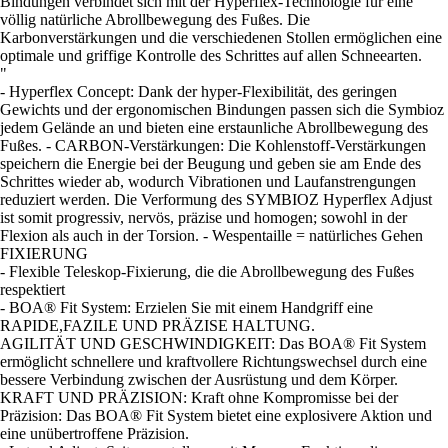
Bindungen verbindet sich mit der Hyperflex-Technologie für eine
völlig natürliche Abrollbewegung des Fußes. Die
Karbonverstärkungen und die verschiedenen Stollen ermöglichen eine
optimale und griffige Kontrolle des Schrittes auf allen Schneearten.
"
- Hyperflex Concept: Dank der hyper-Flexibilität, des geringen
Gewichts und der ergonomischen Bindungen passen sich die Symbioz
jedem Gelände an und bieten eine erstaunliche Abrollbewegung des
Fußes. - CARBON-Verstärkungen: Die Kohlenstoff-Verstärkungen
speichern die Energie bei der Beugung und geben sie am Ende des
Schrittes wieder ab, wodurch Vibrationen und Laufanstrengungen
reduziert werden. Die Verformung des SYMBIOZ Hyperflex Adjust
ist somit progressiv, nervös, präzise und homogen; sowohl in der
Flexion als auch in der Torsion. - Wespentaille = natürliches Gehen
FIXIERUNG
- Flexible Teleskop-Fixierung, die die Abrollbewegung des Fußes
respektiert
- BOA® Fit System: Erzielen Sie mit einem Handgriff eine
RAPIDE,FAZILE UND PRÄZISE HALTUNG.
AGILITÄT UND GESCHWINDIGKEIT: Das BOA® Fit System
ermöglicht schnellere und kraftvollere Richtungswechsel durch eine
bessere Verbindung zwischen der Ausrüstung und dem Körper.
KRAFT UND PRÄZISION: Kraft ohne Kompromisse bei der
Präzision: Das BOA® Fit System bietet eine explosivere Aktion und
eine unübertroffene Präzision.