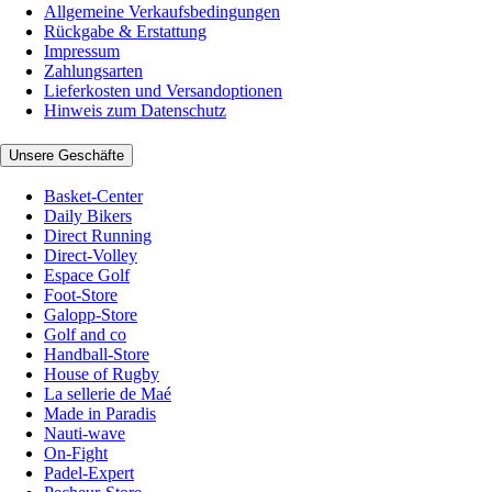
Allgemeine Verkaufsbedingungen
Rückgabe & Erstattung
Impressum
Zahlungsarten
Lieferkosten und Versandoptionen
Hinweis zum Datenschutz
Unsere Geschäfte
Basket-Center
Daily Bikers
Direct Running
Direct-Volley
Espace Golf
Foot-Store
Galopp-Store
Golf and co
Handball-Store
House of Rugby
La sellerie de Maé
Made in Paradis
Nauti-wave
On-Fight
Padel-Expert