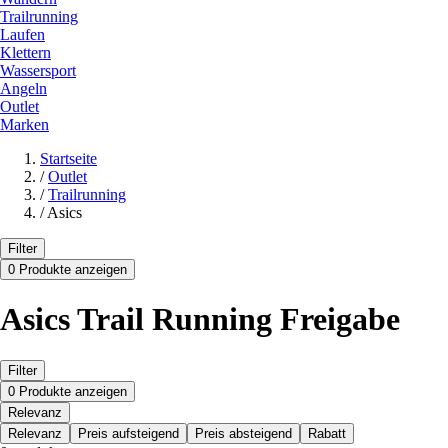
Trailrunning
Laufen
Klettern
Wassersport
Angeln
Outlet
Marken
Startseite
/
Outlet
/
Trailrunning
/
Asics
Filter
0 Produkte anzeigen
Asics Trail Running Freigabe
Filter
0 Produkte anzeigen
Relevanz
Relevanz
Preis aufsteigend
Preis absteigend
Rabatt