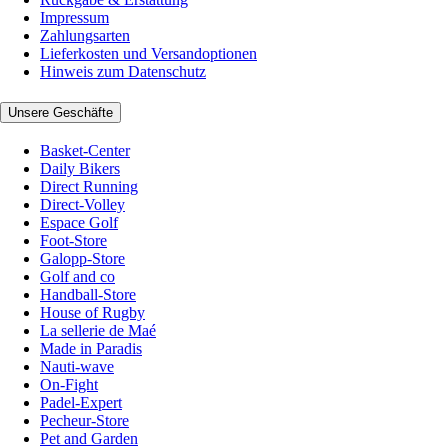
Impressum
Zahlungsarten
Lieferkosten und Versandoptionen
Hinweis zum Datenschutz
Unsere Geschäfte
Basket-Center
Daily Bikers
Direct Running
Direct-Volley
Espace Golf
Foot-Store
Galopp-Store
Golf and co
Handball-Store
House of Rugby
La sellerie de Maé
Made in Paradis
Nauti-wave
On-Fight
Padel-Expert
Pecheur-Store
Pet and Garden