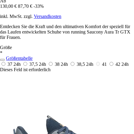
Ab
130,00 €
87,70 €
-33%
inkl. MwSt. zzgl.
Versandkosten
Entdecken Sie die Kraft und den ultimativen Komfort der speziell für
das Laufen entwickelten Schuhe von running Saucony Aura Tr GTX
für Frauen.
Größe
*
Größentabelle
37
24h
37,5
24h
38
24h
38,5
24h
41
42
24h
Dieses Feld ist erforderlich