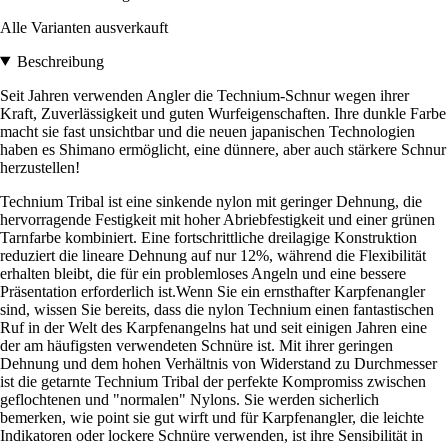
Alle Varianten ausverkauft
Beschreibung
Seit Jahren verwenden Angler die Technium-Schnur wegen ihrer
Kraft, Zuverlässigkeit und guten Wurfeigenschaften. Ihre dunkle Farbe
macht sie fast unsichtbar und die neuen japanischen Technologien
haben es Shimano ermöglicht, eine dünnere, aber auch stärkere Schnur
herzustellen!
Technium Tribal ist eine sinkende nylon mit geringer Dehnung, die
hervorragende Festigkeit mit hoher Abriebfestigkeit und einer grünen
Tarnfarbe kombiniert. Eine fortschrittliche dreilagige Konstruktion
reduziert die lineare Dehnung auf nur 12%, während die Flexibilität
erhalten bleibt, die für ein problemloses Angeln und eine bessere
Präsentation erforderlich ist.Wenn Sie ein ernsthafter Karpfenangler
sind, wissen Sie bereits, dass die nylon Technium einen fantastischen
Ruf in der Welt des Karpfenangelns hat und seit einigen Jahren eine
der am häufigsten verwendeten Schnüre ist. Mit ihrer geringen
Dehnung und dem hohen Verhältnis von Widerstand zu Durchmesser
ist die getarnte Technium Tribal der perfekte Kompromiss zwischen
geflochtenen und "normalen" Nylons. Sie werden sicherlich
bemerken, wie point sie gut wirft und für Karpfenangler, die leichte
Indikatoren oder lockere Schnüre verwenden, ist ihre Sensibilität in