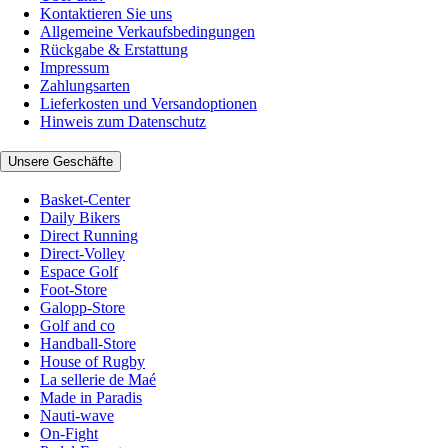
Kontaktieren Sie uns
Allgemeine Verkaufsbedingungen
Rückgabe & Erstattung
Impressum
Zahlungsarten
Lieferkosten und Versandoptionen
Hinweis zum Datenschutz
Unsere Geschäfte
Basket-Center
Daily Bikers
Direct Running
Direct-Volley
Espace Golf
Foot-Store
Galopp-Store
Golf and co
Handball-Store
House of Rugby
La sellerie de Maé
Made in Paradis
Nauti-wave
On-Fight