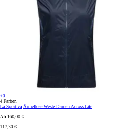
+0
4 Farben
La Sportiva
Ärmellose Weste Damen Across Lite
Ab
160,00 €
117,30 €