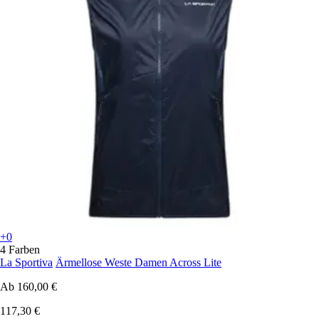
+0
4 Farben
La Sportiva
Ärmellose Weste Damen Across Lite
Ab
160,00 €
117,30 €