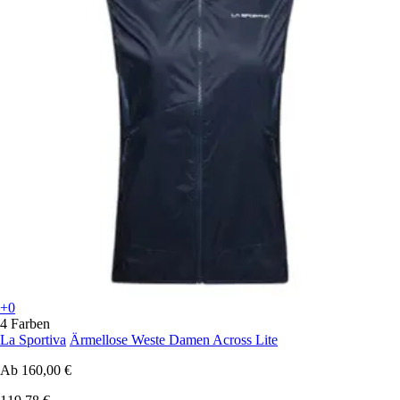
+0
4 Farben
La Sportiva
Ärmellose Weste Damen Across Lite
Ab
160,00 €