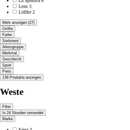
La Sportiva
6
Lenz
3
Löffler
2
Mehr anzeigen
(27)
Größe
Farbe
Sortiment
Altersgruppe
Merkmal
Geschlecht
Sport
Preis
139 Produkte anzeigen
Weste
Filter
In 24 Stunden versendet
Marke
Errea
3