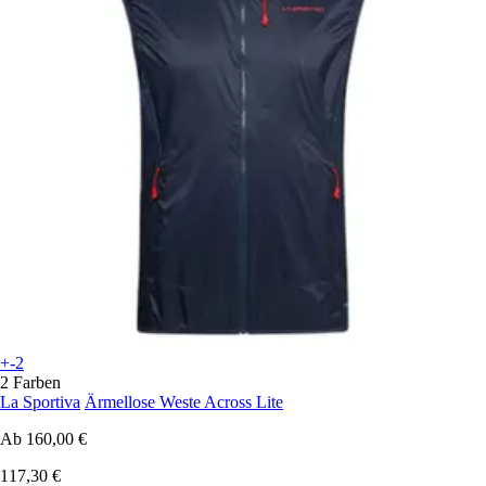
+-2
2 Farben
La Sportiva
Ärmellose Weste Across Lite
Ab
160,00 €
117,30 €