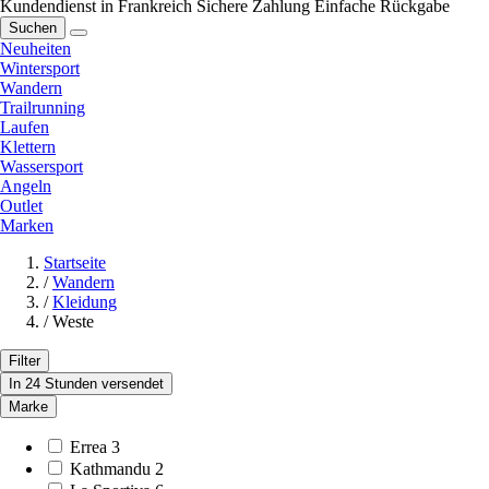
Kundendienst in Frankreich
Sichere Zahlung
Einfache Rückgabe
Suchen
Neuheiten
Wintersport
Wandern
Trailrunning
Laufen
Klettern
Wassersport
Angeln
Outlet
Marken
Startseite
/
Wandern
/
Kleidung
/
Weste
Filter
In 24 Stunden versendet
Marke
Errea
3
Kathmandu
2