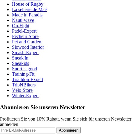
House of Rugby
La sellerie de Maé
Made in Paradis
Nauti-wave
On-Fight
Padel-Expert
Pecheur-Store
Pet and Garden
Slowood Interior
Smash-Expert
Sneak'In
Sneakids
Sport is good
Training-Fit
Triathlon-Expert
TripNBikers
Vélo-Store
Winter-Expert
Abonnieren Sie unseren Newsletter
Profitieren Sie von 10% Rabatt, wenn Sie sich für unseren Newsletter
anmelden
Abonnieren