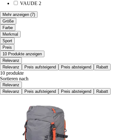
VAUDE
2
Mehr anzeigen
(7)
Größe
Farbe
Merkmal
Sport
Preis
10 Produkte anzeigen
Relevanz
Relevanz
Preis aufsteigend
Preis absteigend
Rabatt
10 produkte
Sortieren nach
Relevanz
Relevanz
Preis aufsteigend
Preis absteigend
Rabatt