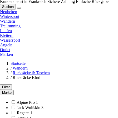
Kundendienst in Frankreich
Sichere Zahlung
Einfache Rückgabe
Suchen
Neuheiten
Wintersport
Wandern
Trailrunning
Laufen
Klettern
Wassersport
Angeln
Outlet
Marken
Startseite
/
Wandern
/
Rucksäcke & Taschen
/
Rucksäcke Kind
Filter
Marke
Alpine Pro
1
Jack Wolfskin
3
Regatta
1