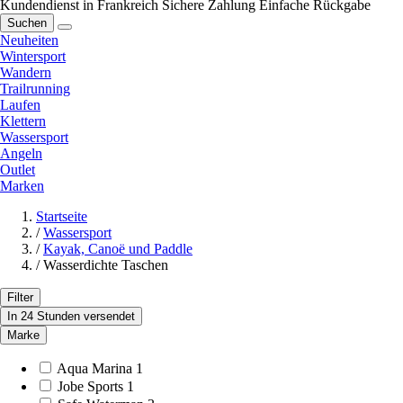
Kundendienst in Frankreich
Sichere Zahlung
Einfache Rückgabe
Suchen
Neuheiten
Wintersport
Wandern
Trailrunning
Laufen
Klettern
Wassersport
Angeln
Outlet
Marken
Startseite
/
Wassersport
/
Kayak, Canoë und Paddle
/
Wasserdichte Taschen
Filter
In 24 Stunden versendet
Marke
Aqua Marina
1
Jobe Sports
1