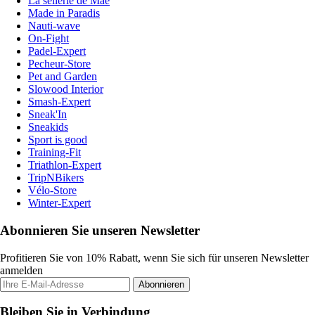
La sellerie de Maé
Made in Paradis
Nauti-wave
On-Fight
Padel-Expert
Pecheur-Store
Pet and Garden
Slowood Interior
Smash-Expert
Sneak'In
Sneakids
Sport is good
Training-Fit
Triathlon-Expert
TripNBikers
Vélo-Store
Winter-Expert
Abonnieren Sie unseren Newsletter
Profitieren Sie von 10% Rabatt, wenn Sie sich für unseren Newsletter
anmelden
Abonnieren
Bleiben Sie in Verbindung