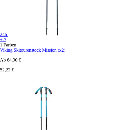
24h
+-3
1 Farben
Viking
Skitourenstock Mission (x2)
Ab
64,90 €
52,22 €