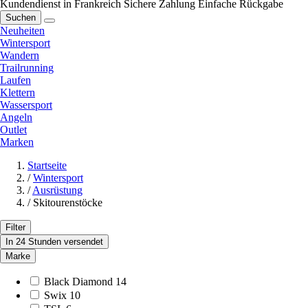
Kundendienst in Frankreich
Sichere Zahlung
Einfache Rückgabe
Suchen
Neuheiten
Wintersport
Wandern
Trailrunning
Laufen
Klettern
Wassersport
Angeln
Outlet
Marken
Startseite
/
Wintersport
/
Ausrüstung
/
Skitourenstöcke
Filter
In 24 Stunden versendet
Marke
Black Diamond
14
Swix
10