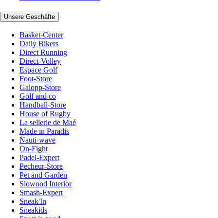
Unsere Geschäfte
Basket-Center
Daily Bikers
Direct Running
Direct-Volley
Espace Golf
Foot-Store
Galopp-Store
Golf and co
Handball-Store
House of Rugby
La sellerie de Maé
Made in Paradis
Nauti-wave
On-Fight
Padel-Expert
Pecheur-Store
Pet and Garden
Slowood Interior
Smash-Expert
Sneak'In
Sneakids