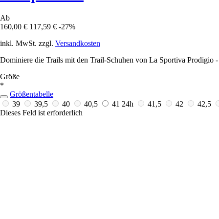
Ab
160,00 €
117,59 €
-27%
inkl. MwSt. zzgl.
Versandkosten
Dominiere die Trails mit den Trail-Schuhen von La Sportiva Prodigio -
Größe
*
Größentabelle
39
39,5
40
40,5
41
24h
41,5
42
42,5
Dieses Feld ist erforderlich