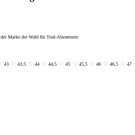
 der Marke der Wahl für Trail-Abenteurer.
43
43,5
44
44,5
45
45,5
46
46,5
47