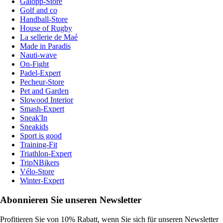
Galopp-Store
Golf and co
Handball-Store
House of Rugby
La sellerie de Maé
Made in Paradis
Nauti-wave
On-Fight
Padel-Expert
Pecheur-Store
Pet and Garden
Slowood Interior
Smash-Expert
Sneak'In
Sneakids
Sport is good
Training-Fit
Triathlon-Expert
TripNBikers
Vélo-Store
Winter-Expert
Abonnieren Sie unseren Newsletter
Profitieren Sie von 10% Rabatt, wenn Sie sich für unseren Newsletter