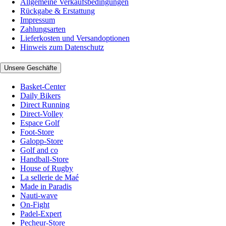
Allgemeine Verkaufsbedingungen
Rückgabe & Erstattung
Impressum
Zahlungsarten
Lieferkosten und Versandoptionen
Hinweis zum Datenschutz
Unsere Geschäfte
Basket-Center
Daily Bikers
Direct Running
Direct-Volley
Espace Golf
Foot-Store
Galopp-Store
Golf and co
Handball-Store
House of Rugby
La sellerie de Maé
Made in Paradis
Nauti-wave
On-Fight
Padel-Expert
Pecheur-Store